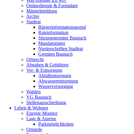
Was erledige ich wo?
Onlinedienste & Formulare
Mängelmeldung
Archiv
Stadtrat
Bürgerinformationsportal
Ratsinformation
Sitzungstermine Baunach
Mandatsträger
Niederschriften Stadtrat
Gremien Baunach
Ortsrecht
Abgaben & Gebühren
Ver- & Entsorgung
Abfallentsorgung
Abwasserentsorgung
Wasserversorgung
Wahlen
VG Baunach
Stellenausschreibung
Leben & Wohnen
Energie Monitor
Lage & Anreise
Parkmöglichkeiten
Ortsteile