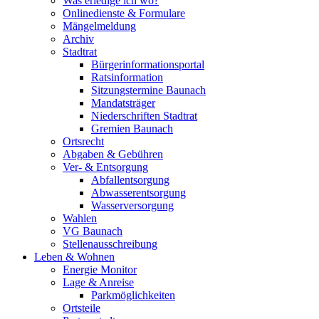
Was erledige ich wo?
Onlinedienste & Formulare
Mängelmeldung
Archiv
Stadtrat
Bürgerinformationsportal
Ratsinformation
Sitzungstermine Baunach
Mandatsträger
Niederschriften Stadtrat
Gremien Baunach
Ortsrecht
Abgaben & Gebühren
Ver- & Entsorgung
Abfallentsorgung
Abwasserentsorgung
Wasserversorgung
Wahlen
VG Baunach
Stellenausschreibung
Leben & Wohnen
Energie Monitor
Lage & Anreise
Parkmöglichkeiten
Ortsteile