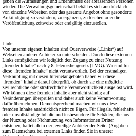
geben die Auffassungen und Erkenntnisse der abfassenden Personen
wieder. Die Verwaltungsgemeinschaft behält es sich ausdrücklich
vor, einzelne Webseiten oder das gesamte Angebot ohne gesonderte
Ankündigung zu verändern, zu ergänzen, zu löschen oder die
Veröffentlichung zeitweise oder endgültig einzustellen.
Links
Von unseren eigenen Inhalten sind Querverweise („Links“) auf
Webseiten anderer Anbieter zu unterscheiden. Durch diese externen
Links ermöglichen wir lediglich den Zugang zu einer Nutzung
„fremder Inhalte“ nach § 8 Telemediengesetz (TMG). Wir sind für
diese „fremden Inhalte“ nicht verantwortlich. Bei der erstmaligen
Verknüpfung mit diesen Internetangeboten haben wir diese
„fremden“ Inhalte darauf überprüft, ob durch sie eine mögliche
zivilrechtliche oder strafrechtliche Verantwortlichkeit ausgelöst wird.
Wir können diese fremden Inhalte aber nicht ständig auf
Veränderungen überprüfen und daher auch keine Verantwortung
dafür übernehmen. Dementsprechend machen wir uns diese
fremden Inhalte ausdrücklich nicht zu Eigen. Für illegale, fehlerhafte
oder unvollständige Inhalte und insbesondere für Schäden, die aus
der Nutzung oder Nichtnutzung von Informationen Dritter
entstehen, haftet allein der jeweilige Anbieter der Seite. (Angaben
zum Datenschutz bei externen Links finden Sie in unserer