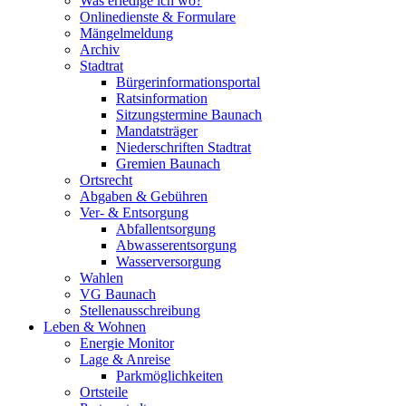
Was erledige ich wo?
Onlinedienste & Formulare
Mängelmeldung
Archiv
Stadtrat
Bürgerinformationsportal
Ratsinformation
Sitzungstermine Baunach
Mandatsträger
Niederschriften Stadtrat
Gremien Baunach
Ortsrecht
Abgaben & Gebühren
Ver- & Entsorgung
Abfallentsorgung
Abwasserentsorgung
Wasserversorgung
Wahlen
VG Baunach
Stellenausschreibung
Leben & Wohnen
Energie Monitor
Lage & Anreise
Parkmöglichkeiten
Ortsteile