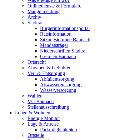
Was erledige ich wo?
Onlinedienste & Formulare
Mängelmeldung
Archiv
Stadtrat
Bürgerinformationsportal
Ratsinformation
Sitzungstermine Baunach
Mandatsträger
Niederschriften Stadtrat
Gremien Baunach
Ortsrecht
Abgaben & Gebühren
Ver- & Entsorgung
Abfallentsorgung
Abwasserentsorgung
Wasserversorgung
Wahlen
VG Baunach
Stellenausschreibung
Leben & Wohnen
Energie Monitor
Lage & Anreise
Parkmöglichkeiten
Ortsteile