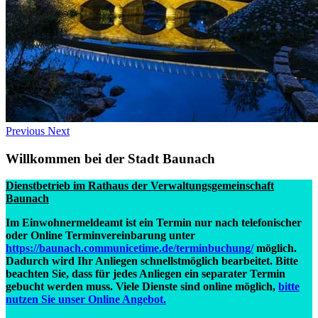
Previous
Next
Willkommen bei der Stadt Baunach
Dienstbetrieb im Rathaus der Verwaltungsgemeinschaft
Baunach
Im Einwohnermeldeamt ist ein Termin nur nach telefonischer
oder Online Terminvereinbarung unter
https://baunach.communicetime.de/terminbuchung/
möglich.
Dadurch wird Ihr Anliegen schnellstmöglich bearbeitet. Bitte
beachten Sie, dass für jedes Anliegen ein separater Termin
gebucht werden muss. Viele Dienste sind online möglich,
bitte
nutzen Sie unser Online Angebot
.