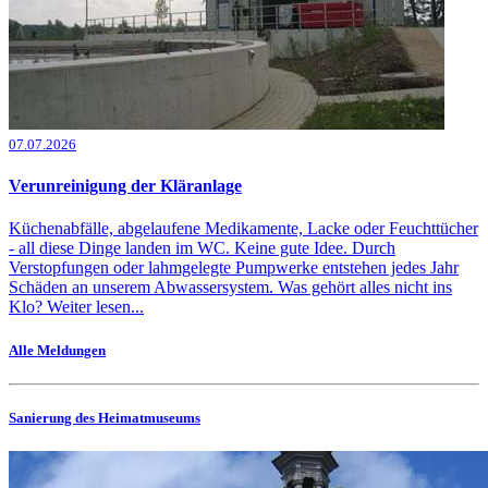
07.07.2026
Verunreinigung der Kläranlage
Küchenabfälle, abgelaufene Medikamente, Lacke oder Feuchttücher
- all diese Dinge landen im WC. Keine gute Idee. Durch
Verstopfungen oder lahmgelegte Pumpwerke entstehen jedes Jahr
Schäden an unserem Abwassersystem. Was gehört alles nicht ins
Klo? Weiter lesen...
Alle Meldungen
Sanierung des Heimatmuseums