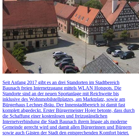
Seit Anfang 2017 gibt es an drei Standorten im Stadtbereich
Baunach freien Internetzugang mittels WLAN Hotspots. Die
Standorte sind an der neuen Sportanlage mit Reichweite bis
inklusive des Wohnmobilstellplatzes, am Marktplatz, sowie am
Bürgerhaus Lechner-Bräu. Der Innenstadtbereich ist damit fast
komplett abgedeckt. Erster Bürgermeister Hojer betonte, dass durch
die Schaffung einer kostenlosen und freizugänglichen
Internetverbindung die Stadt Baunach ihrem Image als moderne
Gemeinde gerecht wird und damit allen Bürgerinnen und Bürgern
sowie auch Gästen der Stadt den entsprechenden Komfort bietet.