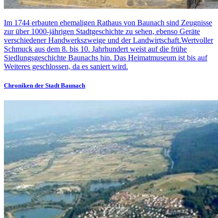
Im 1744 erbauten ehemaligen Rathaus von Baunach sind Zeugnisse
zur über 1000-jährigen Stadtgeschichte zu sehen, ebenso Geräte
verschiedener Handwerkszweige und der Landwirtschaft.Wertvoller
Schmuck aus dem 8. bis 10. Jahrhundert weist auf die frühe
Siedlungsgeschichte Baunachs hin. Das Heimatmuseum ist bis auf
Weiteres geschlossen, da es saniert wird.
Chroniken der Stadt Baunach