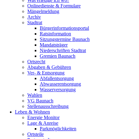
Was erledige ich wo?
Onlinedienste & Formulare
Mängelmeldung
Archiv
Stadtrat
Bürgerinformationsportal
Ratsinformation
Sitzungstermine Baunach
Mandatsträger
Niederschriften Stadtrat
Gremien Baunach
Ortsrecht
Abgaben & Gebühren
Ver- & Entsorgung
Abfallentsorgung
Abwasserentsorgung
Wasserversorgung
Wahlen
VG Baunach
Stellenausschreibung
Leben & Wohnen
Energie Monitor
Lage & Anreise
Parkmöglichkeiten
Ortsteile