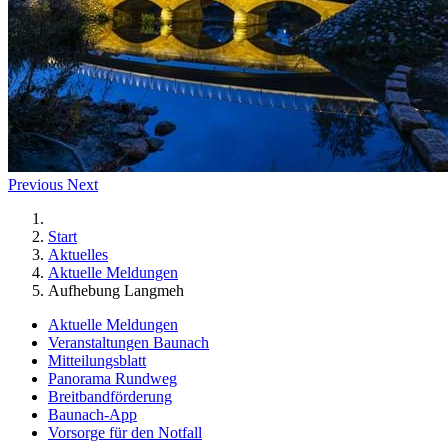
Previous
Next
Start
Aktuelles
Aktuelle Meldungen
Aufhebung Langmeh
Aktuelle Meldungen
Veranstaltungen Baunach
Mitteilungsblatt
Panorama Rundweg
Breitbandförderung
Baunach-App
Vorsorge für den Notfall