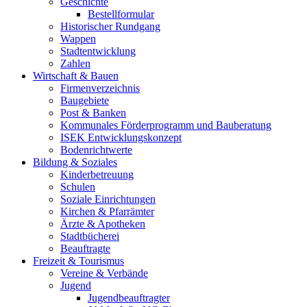
Geschichte
Bestellformular
Historischer Rundgang
Wappen
Stadtentwicklung
Zahlen
Wirtschaft & Bauen
Firmenverzeichnis
Baugebiete
Post & Banken
Kommunales Förderprogramm und Bauberatung
ISEK Entwicklungskonzept
Bodenrichtwerte
Bildung & Soziales
Kinderbetreuung
Schulen
Soziale Einrichtungen
Kirchen & Pfarrämter
Ärzte & Apotheken
Stadtbücherei
Beauftragte
Freizeit & Tourismus
Vereine & Verbände
Jugend
Jugendbeauftragter