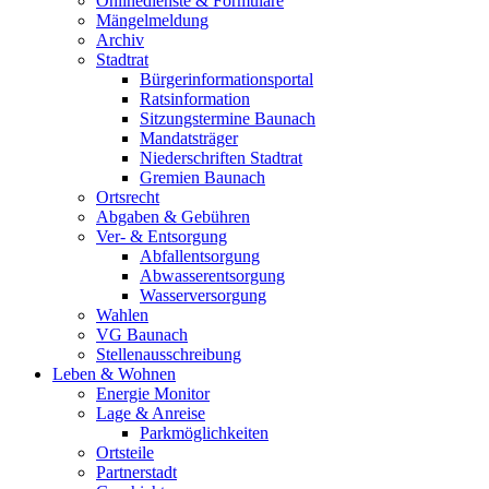
Onlinedienste & Formulare
Mängelmeldung
Archiv
Stadtrat
Bürgerinformationsportal
Ratsinformation
Sitzungstermine Baunach
Mandatsträger
Niederschriften Stadtrat
Gremien Baunach
Ortsrecht
Abgaben & Gebühren
Ver- & Entsorgung
Abfallentsorgung
Abwasserentsorgung
Wasserversorgung
Wahlen
VG Baunach
Stellenausschreibung
Leben & Wohnen
Energie Monitor
Lage & Anreise
Parkmöglichkeiten
Ortsteile
Partnerstadt