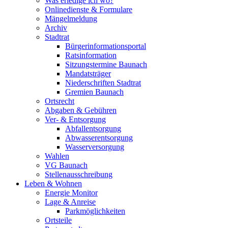
Was erledige ich wo?
Onlinedienste & Formulare
Mängelmeldung
Archiv
Stadtrat
Bürgerinformationsportal
Ratsinformation
Sitzungstermine Baunach
Mandatsträger
Niederschriften Stadtrat
Gremien Baunach
Ortsrecht
Abgaben & Gebühren
Ver- & Entsorgung
Abfallentsorgung
Abwasserentsorgung
Wasserversorgung
Wahlen
VG Baunach
Stellenausschreibung
Leben & Wohnen
Energie Monitor
Lage & Anreise
Parkmöglichkeiten
Ortsteile