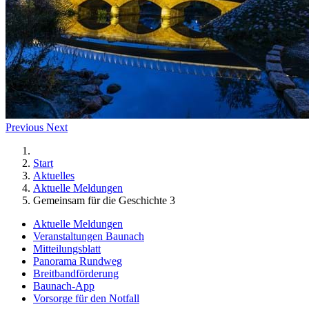
Previous
Next
Start
Aktuelles
Aktuelle Meldungen
Gemeinsam für die Geschichte 3
Aktuelle Meldungen
Veranstaltungen Baunach
Mitteilungsblatt
Panorama Rundweg
Breitbandförderung
Baunach-App
Vorsorge für den Notfall