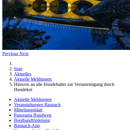
Previous
Next
Start
Aktuelles
Aktuelle Meldungen
Hinweis an alle Hundehalter zur Verunreinigung durch
Hundekot
Aktuelle Meldungen
Veranstaltungen Baunach
Mitteilungsblatt
Panorama Rundweg
Breitbandförderung
Baunach-App