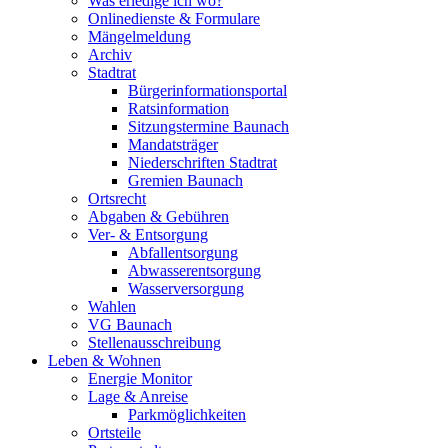
Was erledige ich wo?
Onlinedienste & Formulare
Mängelmeldung
Archiv
Stadtrat
Bürgerinformationsportal
Ratsinformation
Sitzungstermine Baunach
Mandatsträger
Niederschriften Stadtrat
Gremien Baunach
Ortsrecht
Abgaben & Gebühren
Ver- & Entsorgung
Abfallentsorgung
Abwasserentsorgung
Wasserversorgung
Wahlen
VG Baunach
Stellenausschreibung
Leben & Wohnen
Energie Monitor
Lage & Anreise
Parkmöglichkeiten
Ortsteile