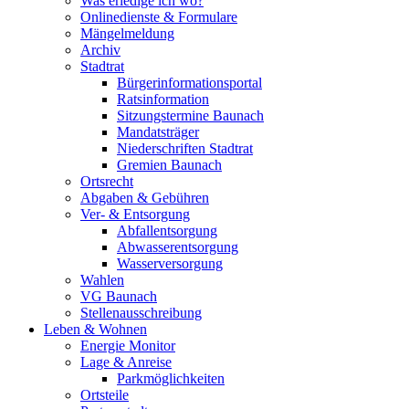
Was erledige ich wo?
Onlinedienste & Formulare
Mängelmeldung
Archiv
Stadtrat
Bürgerinformationsportal
Ratsinformation
Sitzungstermine Baunach
Mandatsträger
Niederschriften Stadtrat
Gremien Baunach
Ortsrecht
Abgaben & Gebühren
Ver- & Entsorgung
Abfallentsorgung
Abwasserentsorgung
Wasserversorgung
Wahlen
VG Baunach
Stellenausschreibung
Leben & Wohnen
Energie Monitor
Lage & Anreise
Parkmöglichkeiten
Ortsteile