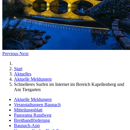
Previous
Next
Start
Aktuelles
Aktuelle Meldungen
Schnelleres Surfen im Internet im Bereich Kapellenberg und
Am Tiergarten
Aktuelle Meldungen
Veranstaltungen Baunach
Mitteilungsblatt
Panorama Rundweg
Breitbandförderung
Baunach-App