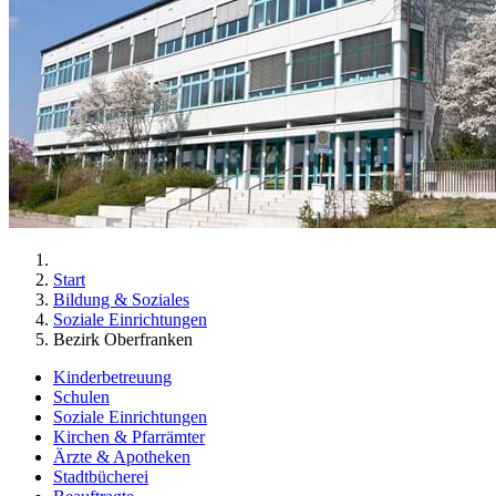
Start
Bildung & Soziales
Soziale Einrichtungen
Bezirk Oberfranken
Kinderbetreuung
Schulen
Soziale Einrichtungen
Kirchen & Pfarrämter
Ärzte & Apotheken
Stadtbücherei