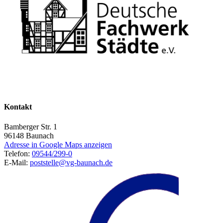
Kontakt
Bamberger Str. 1
96148
Baunach
Adresse in Google Maps anzeigen
Telefon:
09544/299-0
E-Mail:
poststelle@vg-baunach.de