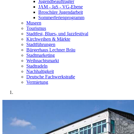
Jugendbeauftragter
JAM - JaS - VG-Ebene
Broschüre Jugendarbeit
Sommerferienprogramm
Museen
Tourismus
Stadtfest, Blues- und Jazzfestival
Kirchweihen & Märkte
Stadtführungen
Bürgerhaus Lechner Bräu
Stadtmarketing
Weihnachtsmarkt
Stadtradeln
Nachhaltigkeit
Deutsche Fachwerkstraße
Vermietung