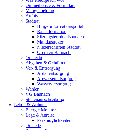
Was erledige ich wo?
Onlinedienste & Formulare
Mängelmeldung
Archiv
Stadtrat
Bürgerinformationsportal
Ratsinformation
Sitzungstermine Baunach
Mandatsträger
Niederschriften Stadtrat
Gremien Baunach
Ortsrecht
Abgaben & Gebühren
Ver- & Entsorgung
Abfallentsorgung
Abwasserentsorgung
Wasserversorgung
Wahlen
VG Baunach
Stellenausschreibung
Leben & Wohnen
Energie Monitor
Lage & Anreise
Parkmöglichkeiten
Ortsteile