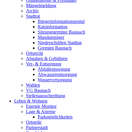
Onlinedienste & Formulare
Mängelmeldung
Archiv
Stadtrat
Bürgerinformationsportal
Ratsinformation
Sitzungstermine Baunach
Mandatsträger
Niederschriften Stadtrat
Gremien Baunach
Ortsrecht
Abgaben & Gebühren
Ver- & Entsorgung
Abfallentsorgung
Abwasserentsorgung
Wasserversorgung
Wahlen
VG Baunach
Stellenausschreibung
Leben & Wohnen
Energie Monitor
Lage & Anreise
Parkmöglichkeiten
Ortsteile
Partnerstadt