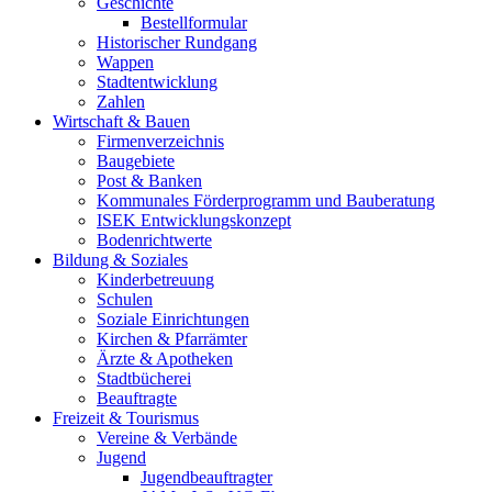
Geschichte
Bestellformular
Historischer Rundgang
Wappen
Stadtentwicklung
Zahlen
Wirtschaft & Bauen
Firmenverzeichnis
Baugebiete
Post & Banken
Kommunales Förderprogramm und Bauberatung
ISEK Entwicklungskonzept
Bodenrichtwerte
Bildung & Soziales
Kinderbetreuung
Schulen
Soziale Einrichtungen
Kirchen & Pfarrämter
Ärzte & Apotheken
Stadtbücherei
Beauftragte
Freizeit & Tourismus
Vereine & Verbände
Jugend
Jugendbeauftragter