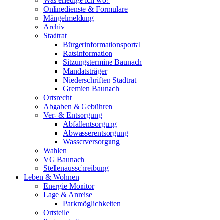
Was erledige ich wo?
Onlinedienste & Formulare
Mängelmeldung
Archiv
Stadtrat
Bürgerinformationsportal
Ratsinformation
Sitzungstermine Baunach
Mandatsträger
Niederschriften Stadtrat
Gremien Baunach
Ortsrecht
Abgaben & Gebühren
Ver- & Entsorgung
Abfallentsorgung
Abwasserentsorgung
Wasserversorgung
Wahlen
VG Baunach
Stellenausschreibung
Leben & Wohnen
Energie Monitor
Lage & Anreise
Parkmöglichkeiten
Ortsteile