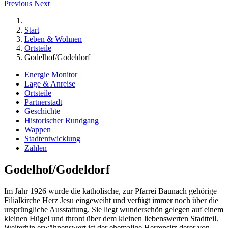
Previous
Next
Start
Leben & Wohnen
Ortsteile
Godelhof/Godeldorf
Energie Monitor
Lage & Anreise
Ortsteile
Partnerstadt
Geschichte
Historischer Rundgang
Wappen
Stadtentwicklung
Zahlen
Godelhof/Godeldorf
Im Jahr 1926 wurde die katholische, zur Pfarrei Baunach gehörige
Filialkirche Herz Jesu eingeweiht und verfügt immer noch über die
ursprüngliche Ausstattung. Sie liegt wunderschön gelegen auf einem
kleinen Hügel und thront über dem kleinen liebenswerten Stadtteil.
Weiterhin erwähnenswert ist der ehemalige Herrensitz derer von