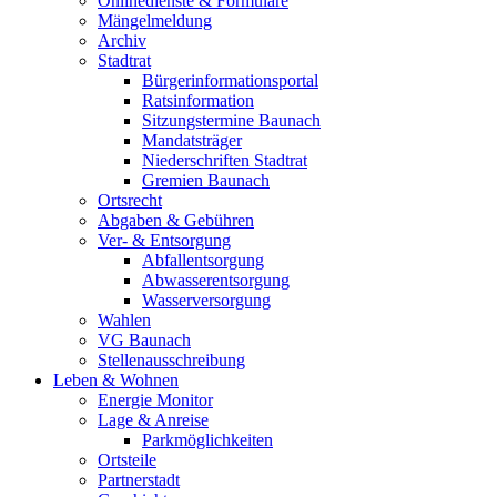
Onlinedienste & Formulare
Mängelmeldung
Archiv
Stadtrat
Bürgerinformationsportal
Ratsinformation
Sitzungstermine Baunach
Mandatsträger
Niederschriften Stadtrat
Gremien Baunach
Ortsrecht
Abgaben & Gebühren
Ver- & Entsorgung
Abfallentsorgung
Abwasserentsorgung
Wasserversorgung
Wahlen
VG Baunach
Stellenausschreibung
Leben & Wohnen
Energie Monitor
Lage & Anreise
Parkmöglichkeiten
Ortsteile
Partnerstadt