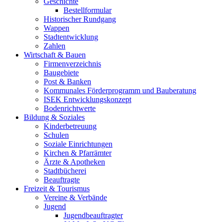
Geschichte
Bestellformular
Historischer Rundgang
Wappen
Stadtentwicklung
Zahlen
Wirtschaft & Bauen
Firmenverzeichnis
Baugebiete
Post & Banken
Kommunales Förderprogramm und Bauberatung
ISEK Entwicklungskonzept
Bodenrichtwerte
Bildung & Soziales
Kinderbetreuung
Schulen
Soziale Einrichtungen
Kirchen & Pfarrämter
Ärzte & Apotheken
Stadtbücherei
Beauftragte
Freizeit & Tourismus
Vereine & Verbände
Jugend
Jugendbeauftragter