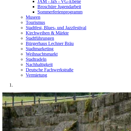
JAM - JaS - VG-Ebene
Broschüre Jugendarbeit
Sommerferienprogramm
Museen
Tourismus
Stadtfest, Blues- und Jazzfestival
Kirchweihen & Märkte
Stadtführungen
Bürgerhaus Lechner Bräu
Stadtmarketing
Weihnachtsmarkt
Stadtradeln
Nachhaltigkeit
Deutsche Fachwerkstraße
Vermietung