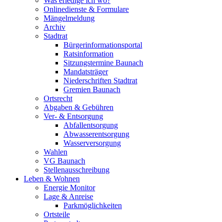
Was erledige ich wo?
Onlinedienste & Formulare
Mängelmeldung
Archiv
Stadtrat
Bürgerinformationsportal
Ratsinformation
Sitzungstermine Baunach
Mandatsträger
Niederschriften Stadtrat
Gremien Baunach
Ortsrecht
Abgaben & Gebühren
Ver- & Entsorgung
Abfallentsorgung
Abwasserentsorgung
Wasserversorgung
Wahlen
VG Baunach
Stellenausschreibung
Leben & Wohnen
Energie Monitor
Lage & Anreise
Parkmöglichkeiten
Ortsteile